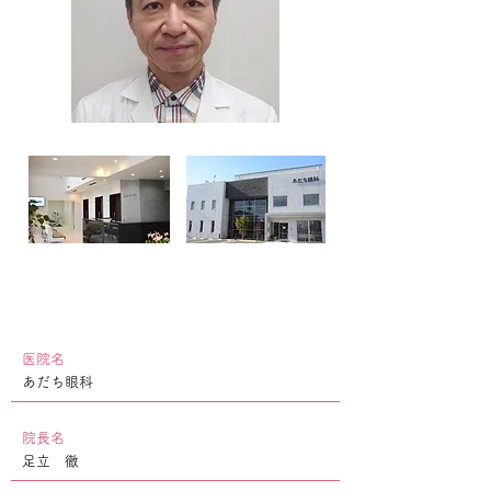
​医院名
あだち眼科
院長名
足立 徹