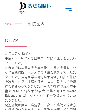
医
院案内
clinic
院長紹介
院長の足立 徹です。
平成29年6月に大分県中津市で眼科医院を開業い
たしました。
これまでは広島大学を卒業後、広島大学病院、並
びに関連病院、大分大学で研鑽を積ませていただ
きました。広島大学の緑内障手術は、屈指の件数
を誇り、在籍中は緑内障チームの一員として治療
にたずさわってきました。平成23年には緑内障手
術について眼科手術学会で第6回Film Award
Educational ゴールドアワードを受賞させていた
だきました。
関連病院は県立広島病院、三次中央病院で先輩方
に御教授いただきました。尾道総合病院では眼科