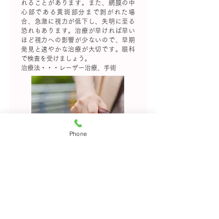
れることがあります。また、網膜の中
心部である黄斑部分まで剥がれた場
合、急激に視力が低下し、失明に至る
恐れもあります。治療が早ければ早い
ほど視力への影響が少ないので、早期
発見と速やかな治療が大切です。眼科
で検査を受けましょう。
治療法・・・レーザー治療、手術
Phone
症状
「目の前を虫が飛んでいるよう
な、ちらちらと黒いものが動い
て見える（飛蚊症）・暗い場所
では、稲妻のような光がピカピ
カ見える（光視症）・見たいも
のがはっきり見えない（視力低