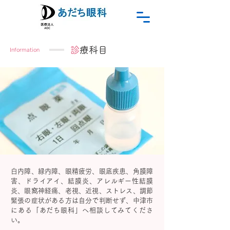
​診
療科目
Information
白内障、緑内障、眼精疲労、眼底疾患、角膜障
害、ドライアイ、結膜炎、アレルギー性結膜
炎、眼窩神経痛、老視、近視、ストレス、調節
緊張の症状がある方は自分で判断せず、中津市
にある「あだち眼科」へ相談してみてくださ
い。