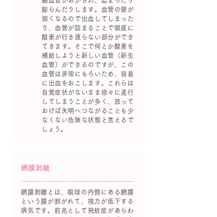
細血管がおかされ、詰まったり
膨らんだりします。血管の壁が
弱くなるので出血してしまった
り、血管が詰まることで眼底に
酸素が行き渡らない部分ができ
てきます。そこで何とか酸素を
補給しようと新しい血管（新生
血管）ができるのですが、この
血管は非常にもろいため、容易
に出血をおこします。これらは
自覚症状がないまま徐々に進行
してしまうことが多く、放って
おけば失明へつながることも少
なくない危険な状態と言えるで
しょう。
網膜剥離
網膜剥離とは、眼球の内側にある網膜
という膜が剥がれて、視力が低下する
病気です。前兆として飛蚊症があらわ